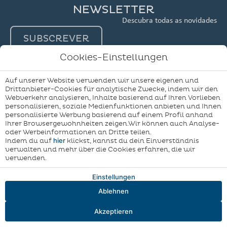
NEWSLETTER
Descubra todas as novidades
SUBSCREVER
Cookies-Einstellungen
Auf unserer Website verwenden wir unsere eigenen und
Drittanbieter-Cookies für analytische Zwecke, indem wir den
Webverkehr analysieren, Inhalte basierend auf Ihren Vorlieben
personalisieren, soziale Medienfunktionen anbieten und Ihnen
personalisierte Werbung basierend auf einem Profil anhand
Meine
Geschäftsbedingungen
Cookies-Politik
Ihrer Browsergewohnheiten zeigen.Wir können auch Analyse-
Buchung
oder Werbeinformationen an Dritte teilen.
Cookie-Einstellungen
Beschwerdebuch
hier
Indem du auf
klickst, kannst du dein Einverständnis
verwalten und mehr über die Cookies erfahren, die wir
Entwickelt von
Mirai
verwenden.
Einstellungen
Ablehnen
Akzeptieren
Anreise — Abreise
2