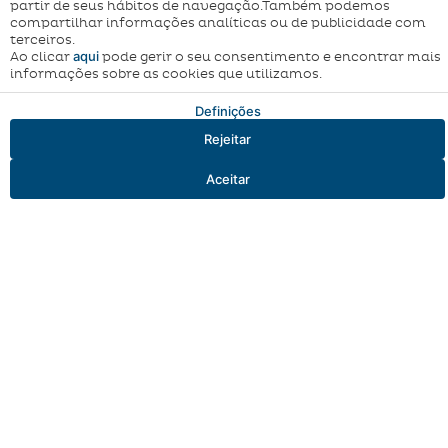
pé da Catedral, Igreja de S. Francisco, Capela dos Ossos,
partir de seus hábitos de navegação.Também podemos
compartilhar informações analíticas ou de publicidade com
Praça do Giraldo, Templo Romano e Janela Manuelina
terceiros.
de Garcia de Resende.
aqui
Ao clicar
pode gerir o seu consentimento e encontrar mais
informações sobre as cookies que utilizamos.
Definições
Rejeitar
Aceitar
Entrada — Saída
2
Aceder / Registar-se
Aceder / Registar-se
Quando
Promoção
Quando
Promoção
Gerir a minha reserva
Quem
Quem
Quarto 1
Quarto 1
adultos
adultos
2
2
Desde 13 anos
Desde 13 anos
crianças
crianças
0
0
Até 12 anos
Até 12 anos