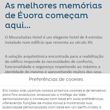
As melhores memórias
de Évora começam
aqui...
O MouraSuites Hotel é um elegante hotel de 4 estrelas
instalado num edifício que remonta ao século XV.
A solução arquitetónica encontrada para a reabilitação
do edifico responde ás necessidades de conforto,
funcionalidade e segurança respeitando ao máximo a
identidade do mesmo e aproveitando muitos dos seus
elementos originais.
Preferências de cookies
Em nosso site, usamos nossos próprios cookies e de terceiros
Localizado no centro histórico de Évora, junto à fonte
para fins analíticos, analisando o tráfego da Web,
renascentista de mármore branco do Largo das Portas
personalizando o conteúdo com base em suas preferências,
de Moura, o MouraSuites Hotel oferece vistas para os
oferecendo funções de mídia social e mostrando sua
principais monumentos da cidade, a poucos minutos a
publicidade personalizada com base em um perfil criado a