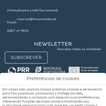
(Chamada para a rede fixa nacional)
reservas@mourasuites.pt
Email:
RNET nº 9976
NEWSLETTER
Descubra todas as novidades
SUBSCREVER
Preferências de cookies
Em nosso site, usamos nossos próprios cookies e de terceiros
para fins analíticos, analisando o tráfego da Web,
A minha
Aviso Legal
Política de Cookies
personalizando o conteúdo com base em suas preferências,
reserva
oferecendo funções de mídia social e mostrando sua
Configuração de Cookies
publicidade personalizada com base em um perfil criado a