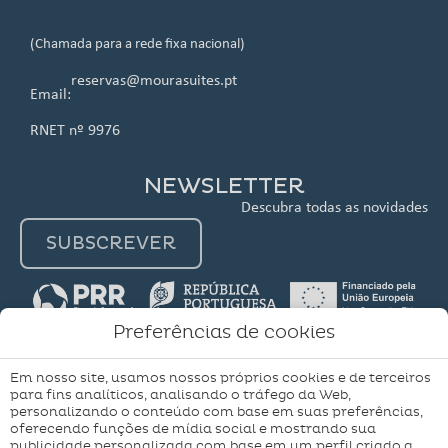
(Chamada para a rede fixa nacional)
reservas@mourasuites.pt
Email:
RNET nº 9976
NEWSLETTER
Descubra todas as novidades
SUBSCREVER
Preferências de cookies
Em nosso site, usamos nossos próprios cookies e de terceiros
para fins analíticos, analisando o tráfego da Web,
A minha
Aviso Legal
Política de Cookies
personalizando o conteúdo com base em suas preferências,
reserva
oferecendo funções de mídia social e mostrando sua
Configuração de Cookies
publicidade personalizada com base em um perfil criado a