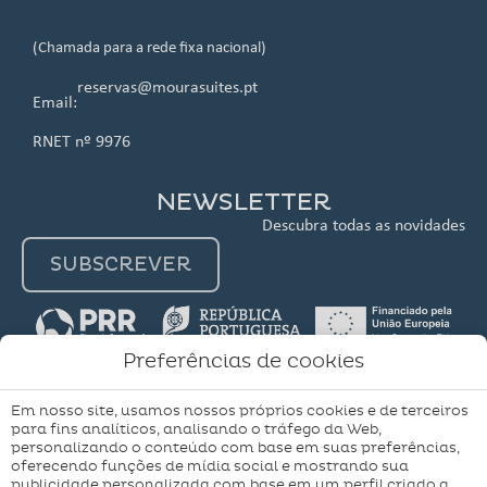
(Chamada para a rede fixa nacional)
reservas@mourasuites.pt
Email:
RNET nº 9976
NEWSLETTER
Descubra todas as novidades
SUBSCREVER
Preferências de cookies
Em nosso site, usamos nossos próprios cookies e de terceiros
para fins analíticos, analisando o tráfego da Web,
A minha
Aviso Legal
Política de Cookies
personalizando o conteúdo com base em suas preferências,
reserva
oferecendo funções de mídia social e mostrando sua
Configuração de Cookies
publicidade personalizada com base em um perfil criado a